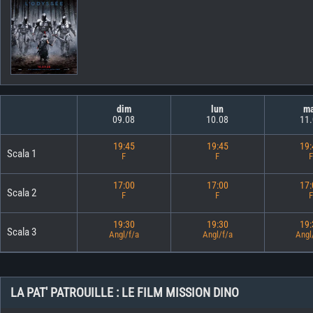
dim
lun
m
09.08
10.08
11
19:45
19:45
19
Scala 1
F
F
F
17:00
17:00
17
Scala 2
F
F
F
19:30
19:30
19
Scala 3
Angl/f/a
Angl/f/a
Angl
LA PAT' PATROUILLE : LE FILM MISSION DINO