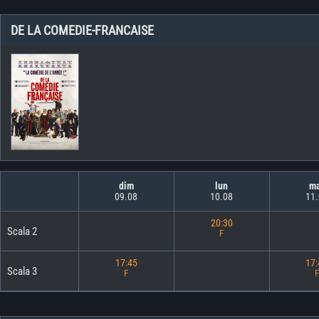
DE LA COMEDIE-FRANCAISE
dim
lun
m
09.08
10.08
11
20:30
Scala 2
F
17:45
17
Scala 3
F
F