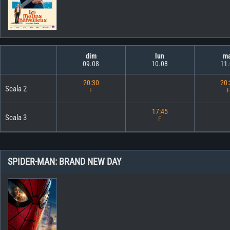
dim
lun
m
09.08
10.08
11
20:30
20
Scala 2
F
F
17:45
Scala 3
F
SPIDER-MAN: BRAND NEW DAY