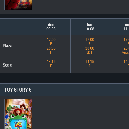
dim
lun
m
09.08
10.08
11
17:00
17:00
17
F
F
F
Plaza
20:00
20:00
20
F
3D F
Angl
14:15
14:15
14
Scala 1
F
F
F
TOY STORY 5