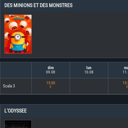
DES MINIONS ET DES MONSTRES
dim
lun
m
09.08
10.08
11
15:30
15
Scala 3
F
F
L'ODYSSEE