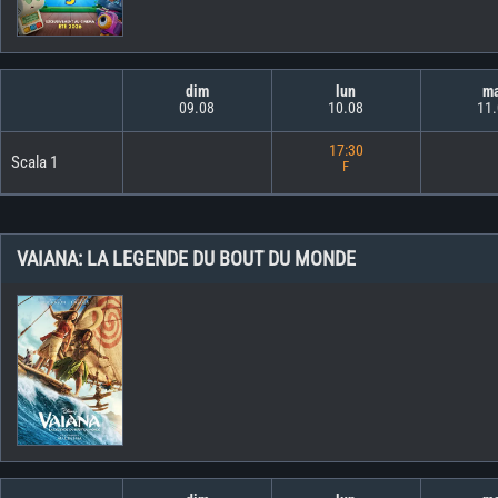
dim
lun
m
09.08
10.08
11
17:30
Scala 1
F
VAIANA: LA LEGENDE DU BOUT DU MONDE