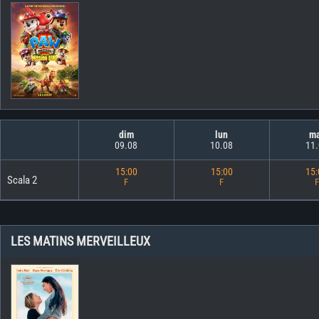
dim
lun
m
09.08
10.08
11
15:00
15:00
15
Scala 2
F
F
F
LES MATINS MERVEILLEUX