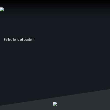
Aller
au
contenu
Failed to load content.