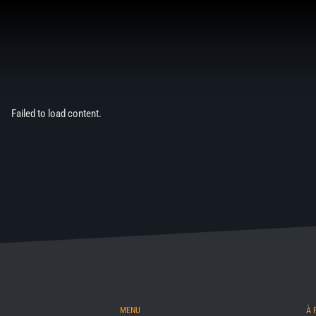
Aller
au
contenu
Failed to load content.
MENU
À 