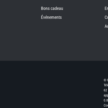
Bons cadeau
E
Événements
C
A
© 
Tél
62 
app
0.8
Cou