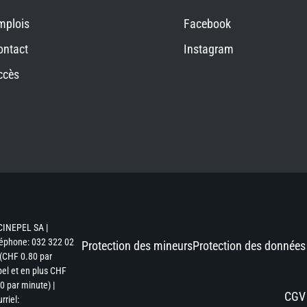
mplois
Facebook
ontact
Instagram
ccès
CINEPEL SA |
éphone: 032 322 02
Protection des mineurs
Protection des données
(CHF 0.80 par
el et en plus CHF
0 par minute) |
CGV
rriel: