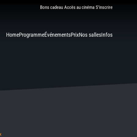
Bons cadeau
Accès au cinéma
S’inscrire
Home
Programme
Événements
Prix
Nos salles
Infos
X