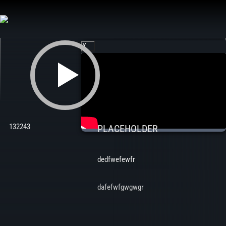
Aller
au
contenu
X
132243
PLACEHOLDER
dedfwefewfr
dafefwfgwgwgr