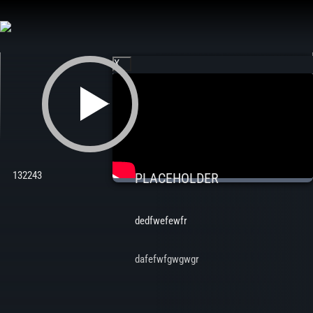
Aller
au
contenu
X
132243
PLACEHOLDER
dedfwefewfr
dafefwfgwgwgr