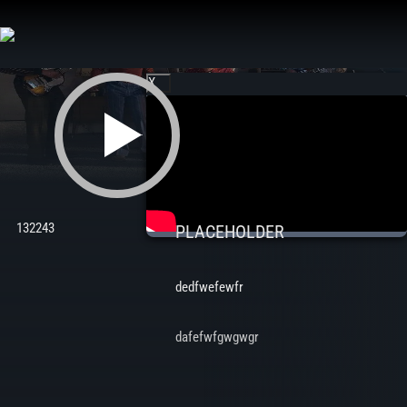
Aller
au
contenu
X
132243
PLACEHOLDER
dedfwefewfr
dafefwfgwgwgr