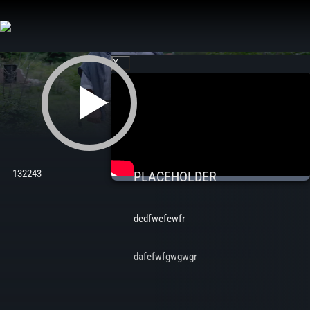
Aller
au
contenu
X
132243
PLACEHOLDER
dedfwefewfr
dafefwfgwgwgr