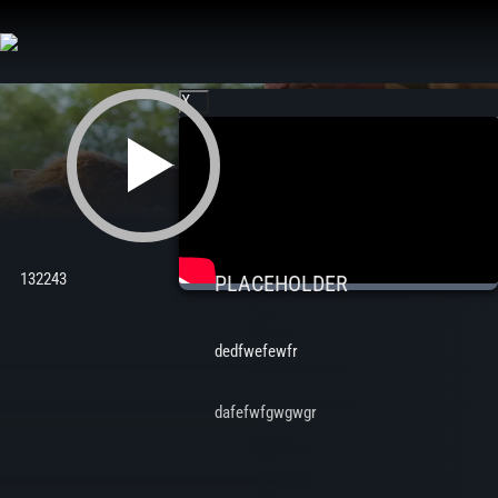
Aller
au
contenu
X
132243
PLACEHOLDER
dedfwefewfr
dafefwfgwgwgr