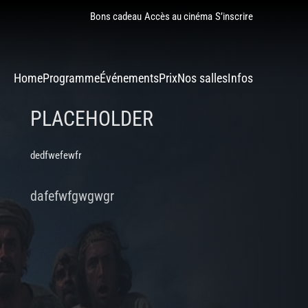
Bons cadeau
Accès au cinéma
S’inscrire
Home
Programme
Événements
Prix
Nos salles
Infos
PLACEHOLDER
dedfwefewfr
dafefwfgwgwgr