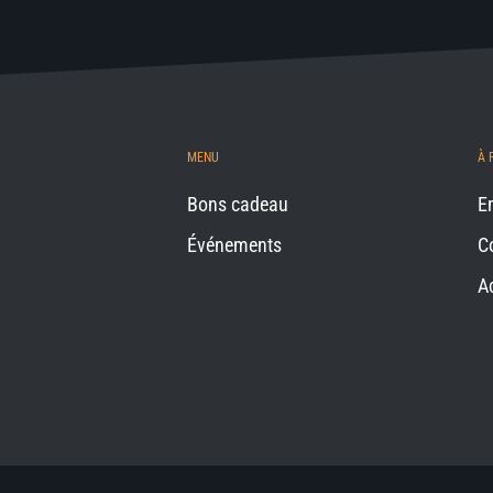
MENU
À 
Bons cadeau
E
Événements
C
A