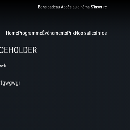
Bons cadeau
Accès au cinéma
S’inscrire
Home
Programme
Événements
Prix
Nos salles
Infos
CEHOLDER
ewfr
wfgwgwgr