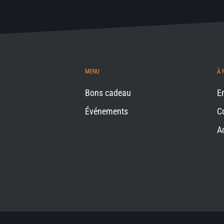
MENU
À 
Bons cadeau
E
Événements
C
A