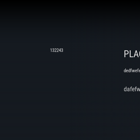
132243
PLA
dedfwef
dafef