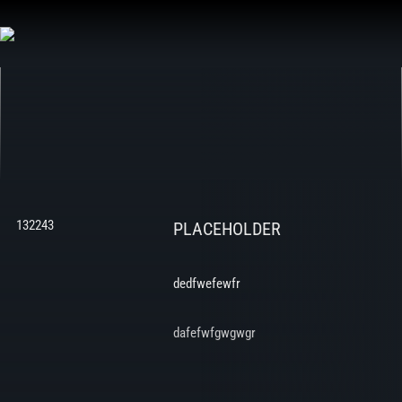
Aller
au
contenu
132243
PLACEHOLDER
dedfwefewfr
dafefwfgwgwgr