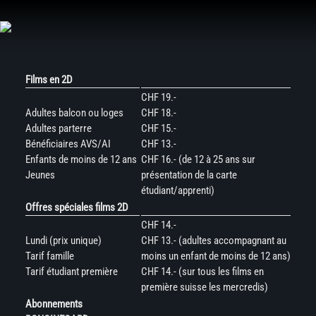
Aller
au
contenu
Films en 2D
CHF 19.-
Adultes balcon ou loges
CHF 18.-
Adultes parterre
CHF 15.-
Bénéficiaires AVS/AI
CHF 13.-
Enfants de moins de 12 ans
CHF 16.- (de 12 à 25 ans sur
Jeunes
présentation de la carte
étudiant/apprenti)
Offres spéciales films 2D
CHF 14.-
Lundi (prix unique)
CHF 13.- (adultes accompagnant au
Tarif famille
moins un enfant de moins de 12 ans)
Tarif étudiant première
CHF 14.- (sur tous les films en
première suisse les mercredis)
Abonnements