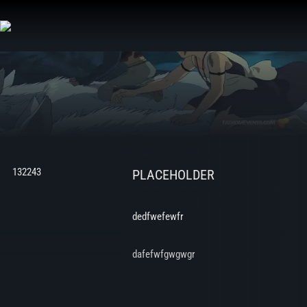
Aller
au
contenu
132243
PLACEHOLDER
dedfwefewfr
dafefwfgwgwgr