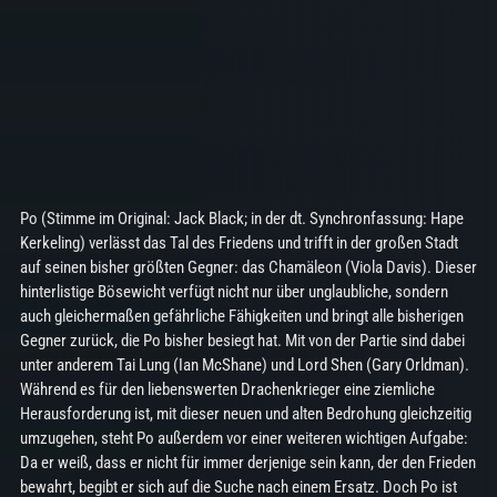
Po (Stimme im Original: Jack Black; in der dt. Synchronfassung: Hape
Kerkeling) verlässt das Tal des Friedens und trifft in der großen Stadt
auf seinen bisher größten Gegner: das Chamäleon (Viola Davis). Dieser
hinterlistige Bösewicht verfügt nicht nur über unglaubliche, sondern
auch gleichermaßen gefährliche Fähigkeiten und bringt alle bisherigen
Gegner zurück, die Po bisher besiegt hat. Mit von der Partie sind dabei
unter anderem Tai Lung (Ian McShane) und Lord Shen (Gary Orldman).
Während es für den liebenswerten Drachenkrieger eine ziemliche
Herausforderung ist, mit dieser neuen und alten Bedrohung gleichzeitig
umzugehen, steht Po außerdem vor einer weiteren wichtigen Aufgabe:
Da er weiß, dass er nicht für immer derjenige sein kann, der den Frieden
bewahrt, begibt er sich auf die Suche nach einem Ersatz. Doch Po ist