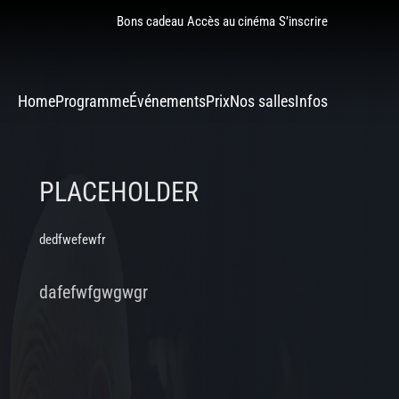
Bons cadeau
Accès au cinéma
S’inscrire
Home
Programme
Événements
Prix
Nos salles
Infos
PLACEHOLDER
dedfwefewfr
dafefwfgwgwgr