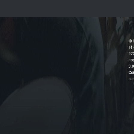
© 
Té
920
app
0.8
Cou
sec