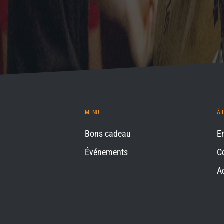
MENU
À 
Bons cadeau
E
Événements
C
A