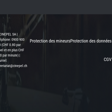
CINEPEL SA |
léphone: 0900 900
Protection des mineurs
Protection des données
 (CHF 0.80 par
el et en plus CHF
0 par minute) |
CGV
rriel:
retariat@cinepel.ch