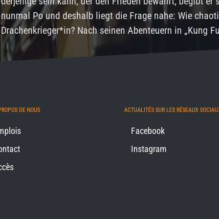
derjenige sein kann, der den Frieden bewahrt, begibt er
nunmal Po und deshalb liegt die Frage nahe: Wie chaot
Drachenkrieger*in? Nach seinen Abenteuern in „Kung F
PROPOS DE NOUS
ACTUALITÉS SUR LES RÉSEAUX SOCIAU
mplois
Facebook
ontact
Instagram
ccès