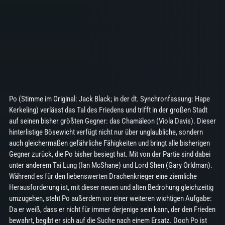
Po (Stimme im Original: Jack Black; in der dt. Synchronfassung: Hape
Kerkeling) verlässt das Tal des Friedens und trifft in der großen Stadt
auf seinen bisher größten Gegner: das Chamäleon (Viola Davis). Dieser
hinterlistige Bösewicht verfügt nicht nur über unglaubliche, sondern
auch gleichermaßen gefährliche Fähigkeiten und bringt alle bisherigen
Gegner zurück, die Po bisher besiegt hat. Mit von der Partie sind dabei
unter anderem Tai Lung (Ian McShane) und Lord Shen (Gary Orldman).
Während es für den liebenswerten Drachenkrieger eine ziemliche
Herausforderung ist, mit dieser neuen und alten Bedrohung gleichzeitig
umzugehen, steht Po außerdem vor einer weiteren wichtigen Aufgabe:
Da er weiß, dass er nicht für immer derjenige sein kann, der den Frieden
bewahrt, begibt er sich auf die Suche nach einem Ersatz. Doch Po ist