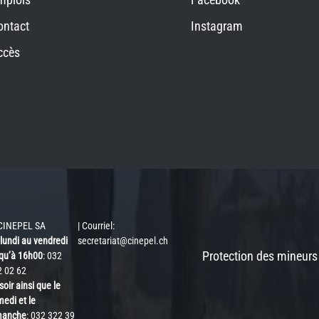
ontact
Instagram
ccès
CINEPEL SA
| Courriel:
lundi au vendredi
secretariat@cinepel.ch
Protection des mineurs
qu’à 16h00
: 032
2 02 62
soir ainsi que le
edi et le
manche
: 032 322 39