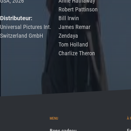
USA, 2026
Anne Hathaway
Robert Pattinson
Distributeur:
Bill Irwin
Universal Pictures Int.
James Remar
Switzerland GmbH
Zendaya
Tom Holland
Charlize Theron
MENU
À 
Bons cadeau
E