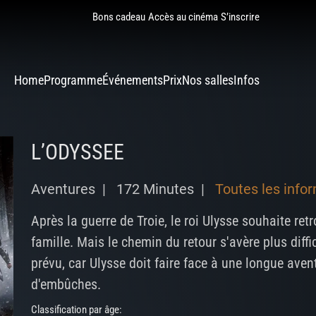
Bons cadeau
Accès au cinéma
S’inscrire
Home
Programme
Événements
Prix
Nos salles
Infos
L’ODYSSEE
Aventures |
172 Minutes |
Toutes les info
Après la guerre de Troie, le roi Ulysse souhaite ret
famille. Mais le chemin du retour s'avère plus diffi
prévu, car Ulysse doit faire face à une longue ave
d'embûches.
Classification par âge: