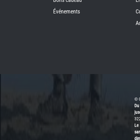
Événements
C
A
© 
Du 
jus
32
Le 
sam
di