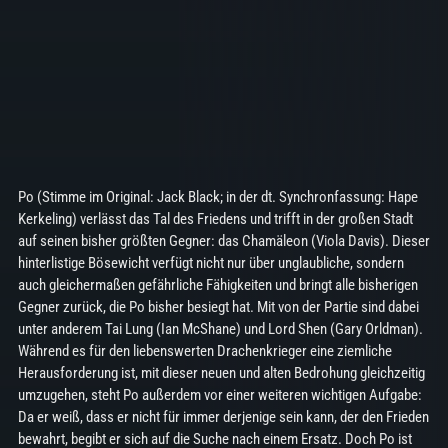
Po (Stimme im Original: Jack Black; in der dt. Synchronfassung: Hape
Kerkeling) verlässt das Tal des Friedens und trifft in der großen Stadt
auf seinen bisher größten Gegner: das Chamäleon (Viola Davis). Dieser
hinterlistige Bösewicht verfügt nicht nur über unglaubliche, sondern
auch gleichermaßen gefährliche Fähigkeiten und bringt alle bisherigen
Gegner zurück, die Po bisher besiegt hat. Mit von der Partie sind dabei
unter anderem Tai Lung (Ian McShane) und Lord Shen (Gary Orldman).
Während es für den liebenswerten Drachenkrieger eine ziemliche
Herausforderung ist, mit dieser neuen und alten Bedrohung gleichzeitig
umzugehen, steht Po außerdem vor einer weiteren wichtigen Aufgabe:
Da er weiß, dass er nicht für immer derjenige sein kann, der den Frieden
bewahrt, begibt er sich auf die Suche nach einem Ersatz. Doch Po ist