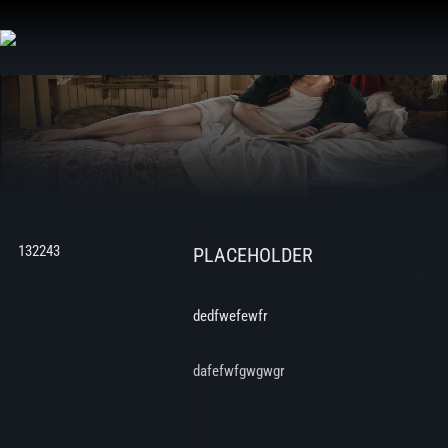
Aller
au
contenu
132243
PLACEHOLDER
dedfwefewfr
dafefwfgwgwgr