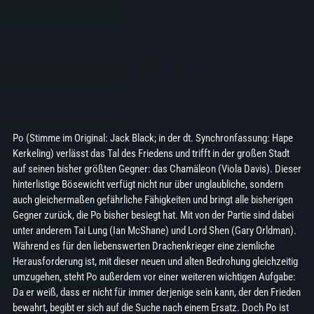
Po (Stimme im Original: Jack Black; in der dt. Synchronfassung: Hape
Kerkeling) verlässt das Tal des Friedens und trifft in der großen Stadt
auf seinen bisher größten Gegner: das Chamäleon (Viola Davis). Dieser
hinterlistige Bösewicht verfügt nicht nur über unglaubliche, sondern
auch gleichermaßen gefährliche Fähigkeiten und bringt alle bisherigen
Gegner zurück, die Po bisher besiegt hat. Mit von der Partie sind dabei
unter anderem Tai Lung (Ian McShane) und Lord Shen (Gary Orldman).
Während es für den liebenswerten Drachenkrieger eine ziemliche
Herausforderung ist, mit dieser neuen und alten Bedrohung gleichzeitig
umzugehen, steht Po außerdem vor einer weiteren wichtigen Aufgabe:
Da er weiß, dass er nicht für immer derjenige sein kann, der den Frieden
bewahrt, begibt er sich auf die Suche nach einem Ersatz. Doch Po ist