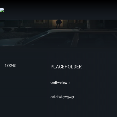
Aller
au
contenu
132243
PLACEHOLDER
dedfwefewfr
dafefwfgwgwgr