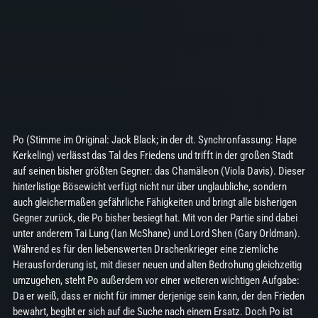
Po (Stimme im Original: Jack Black; in der dt. Synchronfassung: Hape
Kerkeling) verlässt das Tal des Friedens und trifft in der großen Stadt
auf seinen bisher größten Gegner: das Chamäleon (Viola Davis). Dieser
hinterlistige Bösewicht verfügt nicht nur über unglaubliche, sondern
auch gleichermaßen gefährliche Fähigkeiten und bringt alle bisherigen
Gegner zurück, die Po bisher besiegt hat. Mit von der Partie sind dabei
unter anderem Tai Lung (Ian McShane) und Lord Shen (Gary Orldman).
Während es für den liebenswerten Drachenkrieger eine ziemliche
Herausforderung ist, mit dieser neuen und alten Bedrohung gleichzeitig
umzugehen, steht Po außerdem vor einer weiteren wichtigen Aufgabe:
Da er weiß, dass er nicht für immer derjenige sein kann, der den Frieden
bewahrt, begibt er sich auf die Suche nach einem Ersatz. Doch Po ist