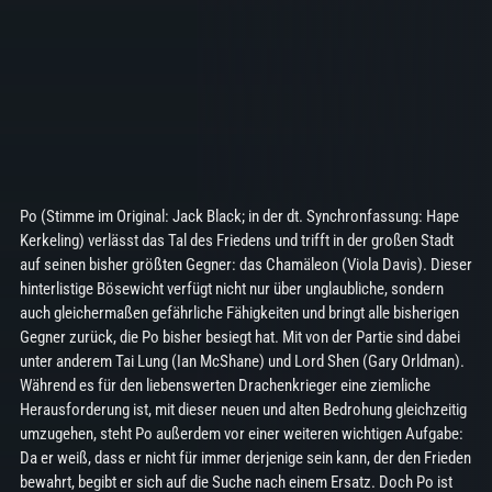
Po (Stimme im Original: Jack Black; in der dt. Synchronfassung: Hape
Kerkeling) verlässt das Tal des Friedens und trifft in der großen Stadt
auf seinen bisher größten Gegner: das Chamäleon (Viola Davis). Dieser
hinterlistige Bösewicht verfügt nicht nur über unglaubliche, sondern
auch gleichermaßen gefährliche Fähigkeiten und bringt alle bisherigen
Gegner zurück, die Po bisher besiegt hat. Mit von der Partie sind dabei
unter anderem Tai Lung (Ian McShane) und Lord Shen (Gary Orldman).
Während es für den liebenswerten Drachenkrieger eine ziemliche
Herausforderung ist, mit dieser neuen und alten Bedrohung gleichzeitig
umzugehen, steht Po außerdem vor einer weiteren wichtigen Aufgabe:
Da er weiß, dass er nicht für immer derjenige sein kann, der den Frieden
bewahrt, begibt er sich auf die Suche nach einem Ersatz. Doch Po ist