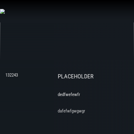
Aller
au
contenu
132243
PLACEHOLDER
dedfwefewfr
dafefwfgwgwgr